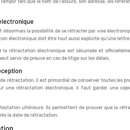
lir tels que le nom de l’assuré, son adresse, les références
 électronique
désormais la possibilité de se rétracter par voie électroni
ion électronique doit être tout aussi explicite qu’une lettr
ur la rétractation électronique est sécurisée et officielle
eut servir de preuve en cas de litige sur les délais.
éception
 de rétractation, il est primordial de conserver toutes les
our une rétractation électronique, il faut garder une co
tation ultérieure. Ils permettent de prouver que la rétract
s la date de rétractation.
ation