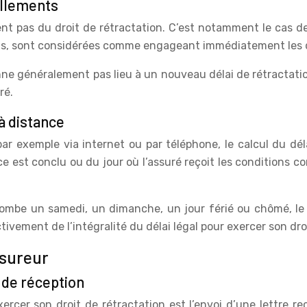
ellements
nt pas du droit de rétractation. C’est notamment le cas d
els, sont considérées comme engageant immédiatement les 
e généralement pas lieu à un nouveau délai de rétractation.
ré.
à distance
r exemple via internet ou par téléphone, le calcul du déla
e est conclu ou du jour où l’assuré reçoit les conditions con
i tombe un samedi, un dimanche, un jour férié ou chômé, le 
tivement de l’intégralité du délai légal pour exercer son dro
ssureur
 de réception
rcer son droit de rétractation est l’envoi d’une lettre 